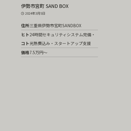
伊勢市宮町 SAND BOX
2024年3月5日
住所
三重県伊勢市宮町SANDBOX
ヒト
24時間セキュリティシステム完備・
コト
光熱費込み・スタートアップ支援
価格
7.5万円～