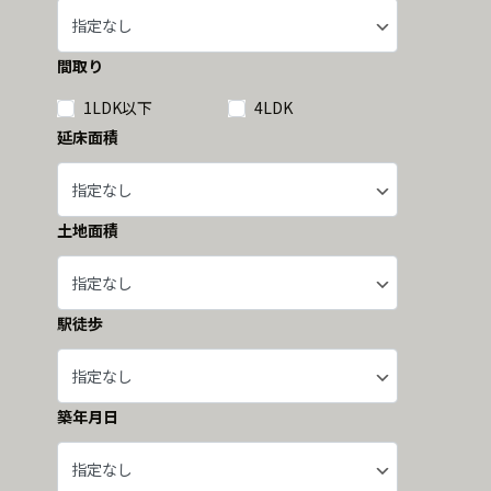
間取り
1LDK以下
4LDK
延床面積
土地面積
駅徒歩
築年月日