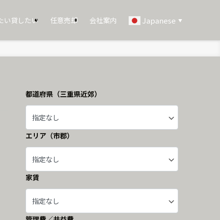
たい貸したい
任意売却
会社案内
Japanese
▼
都道府県（三重県近郊）
エリア（市郡）
家賃
管理費／共益費